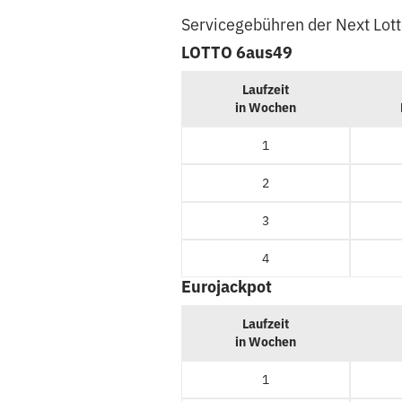
Servicegebühren der Next Lot
LOTTO 6aus49
Laufzeit
in Wochen
1
2
3
4
Eurojackpot
Laufzeit
in Wochen
1