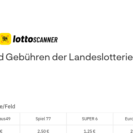
nd Gebühren der Landeslotterie
me/Feld
aus49
Spiel 77
SUPER 6
Eur
 €
2,50 €
1,25 €
2