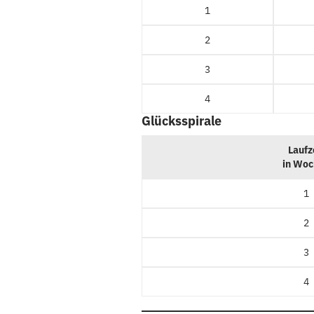
1
2
3
4
Glücksspirale
Laufz
in Wo
1
2
3
4