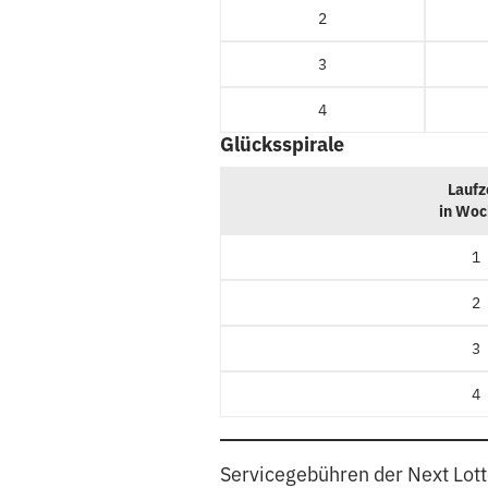
2
3
4
Glücksspirale
Laufz
in Wo
1
2
3
4
Servicegebühren der Next Lot