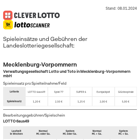
Stand: 08.01.2024
Spieleinsätze und Gebühren der
Landeslotteriegesellschaft:
Mecklenburg-Vorpommern
Verwaltungsgesellschaft Lotto und Toto in Mecklenburg-Vorpommern
mbH
Spieleinsatz pro Spielteilnahme/Feld
Lotterie
LOTTO 6aus49
Spiel 77
SUPER 6
Eurojackpot
Glücksspirale
Spieleinsatz
1,20 €
2,50 €
1,25 €
2,00 €
5,00 €
Bearbeitungsgebühren/Spielschein
LOTTO 6aus49
Laufzeit
Normal
System
Normal
System
in Wochen
Mi. oder Sa.
Mi. oder Sa.
Mi. + Sa.
Mi. + Sa.